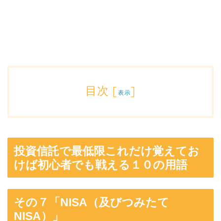
目次
[
]
表示
投資信託で最低限これだけ覚えてお
けば初心者でも戦える１０の用語
その７「NISA（及びつみたて
NISA）」