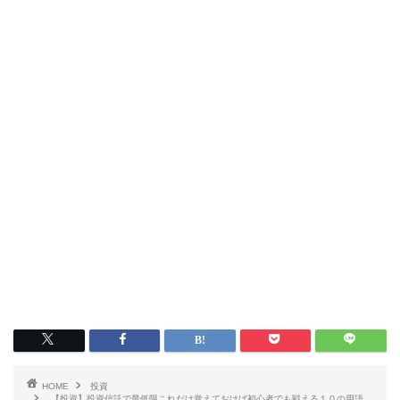
HOME
投資
【投資】投資信託で最低限これだけ覚えておけば初心者でも戦える１０の用語