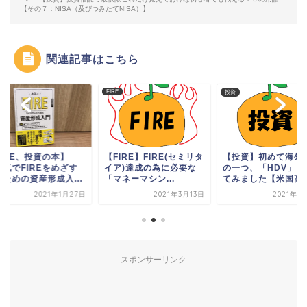
【その７：NISA（及びつみたてNISA）】
関連記事はこちら
FIRE
投資
FIRE、投資の本】
【FIRE】FIRE(セミリタ
【投資】初めて海外E
本気でFIREをめざす
イア)達成の為に必要な
の一つ、「HDV」を
のための資産形成入...
「マネーマシン...
てみました【米国高..
2021年1月27日
2021年3月13日
2021年1
スポンサーリンク