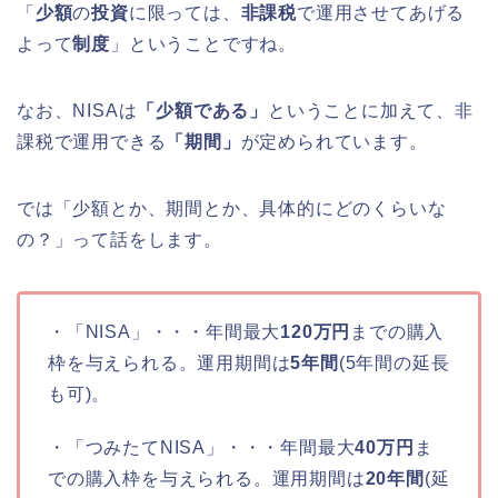
「
少額
の
投資
に限っては、
非課税
で運用させてあげる
よって
制度
」ということですね。
なお、NISAは
「少額である」
ということに加えて、非
課税で運用できる
「期間」
が定められています。
では「少額とか、期間とか、具体的にどのくらいな
の？」って話をします。
・「NISA」・・・年間最大
120万円
までの購入
枠を与えられる。運用期間は
5年間
(5年間の延長
も可)。
・「つみたてNISA」・・・年間最大
40万円
ま
での購入枠を与えられる。運用期間は
20年間
(延