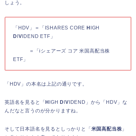
しょう。
「HDV」＝「ISHARES CORE
H
IGH
D
I
V
IDEND ETF」
＝「iシェアーズ コア 米国高配当株
ETF」
「HDV」の本名は上記の通りです。
英語名を見ると「
H
IGH
D
I
V
IDEND」から「HDV」な
んだなと言うのが分かりますね。
そして日本語名を見るとしっかりと「
米国高配当株
」