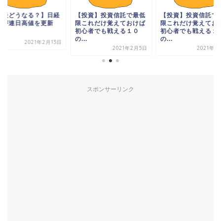
今後どうなる？】日経
【投資】投資信託で最低
【投資】投資信託で
均が連日高値を更新
限これだけ覚えておけば
限これだけ覚えてお
初心者でも戦える１０
初心者でも戦える１
の...
の...
2021年2月13日
2021年2月5日
2021年1
スポンサーリンク