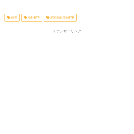
投資
海外ETF
米国高配当株ETF
スポンサーリンク