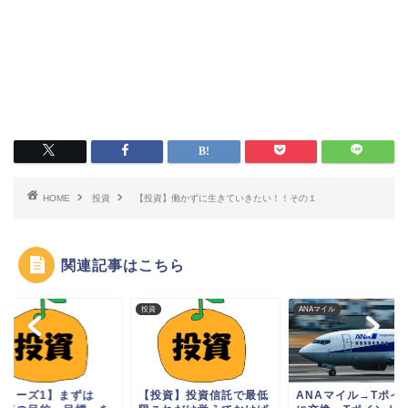
HOME
投資
【投資】働かずに生きていきたい！！その１
関連記事はこちら
投資
ANAマイル
シリーズ1】まずは
【投資】投資信託で最低
ANAマイル→Tポイ