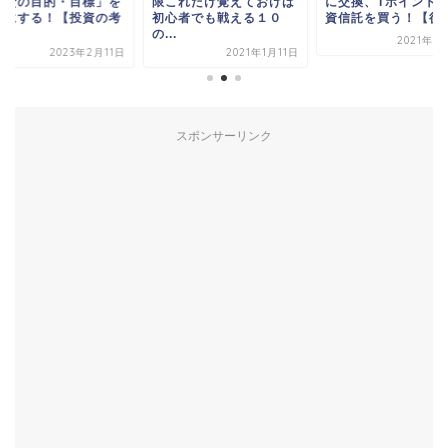
投資の目的・目標」を
限これだけ覚えておけば
に交換、Tポイント
確にする！【投資の考
初心者でも戦える１０
資信託を買う！【後編.
.
の...
2021年5
2023年2月11日
2021年1月11日
スポンサーリンク