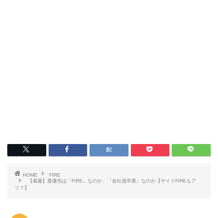
HOME
FIRE
【葛藤】最優先は「FIRE」なのか、「会社員卒業」なのか【サイドFIREもア
リ？】