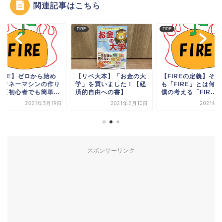
関連記事はこちら
FIRE
FIRE
FIRE】ゼロから始め
【リベ大本】「お金の大
【FIREの定義】そ
！マネーマシンの作り
学」を買いました！【経
も「FIRE」とは何
！【初心者でも簡単...
済的自由への書】
僕の考える「FIR...
2021年3月19日
2021年2月10日
2021年
スポンサーリンク