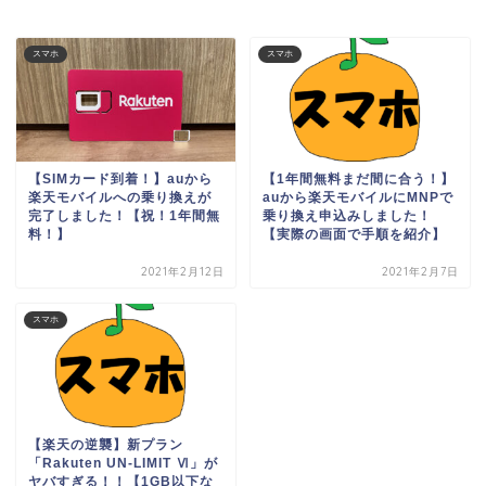
スマホ
スマホ
【SIMカード到着！】auから
【1年間無料まだ間に合う！】
楽天モバイルへの乗り換えが
auから楽天モバイルにMNPで
完了しました！【祝！1年間無
乗り換え申込みしました！
料！】
【実際の画面で手順を紹介】
2021年2月12日
2021年2月7日
スマホ
【楽天の逆襲】新プラン
「Rakuten UN-LIMIT Ⅵ」が
ヤバすぎる！！【1GB以下な